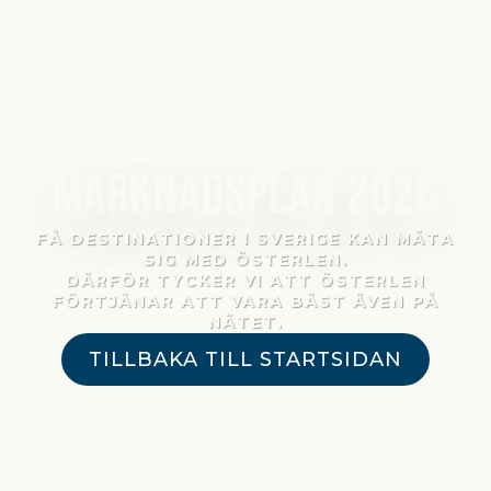
Marknadsplan 2026
FÅ DESTINATIONER I SVERIGE KAN MÄTA
SIG MED ÖSTERLEN.
DÄRFÖR TYCKER VI ATT ÖSTERLEN
FÖRTJÄNAR ATT VARA BÄST ÄVEN PÅ
NÄTET.
TILLBAKA TILL STARTSIDAN