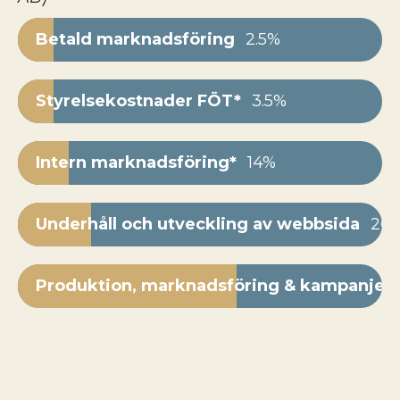
Betald marknadsföring
2.5%
Styrelsekostnader FÖT*
3.5%
Intern marknadsföring*
14%
Underhåll och utveckling av webbsida
20
Produktion, marknadsföring & kampanjer